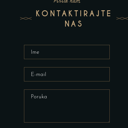
Pišite nam
KONTAKTIRAJTE
NAS